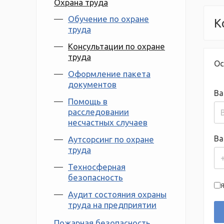
Охрана труда
Обучение по охране
К
труда
Консультации по охране
труда
Ос
Оформление пакета
документов
Ва
Помощь в
расследовании
несчастных случаев
Ва
Аутсорсинг по охране
труда
Техносферная
безопасность
Я
Аудит состояния охраны
труда на предприятии
Пожарная безопасность